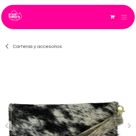
Ir al contenido
Carteras y accesorios