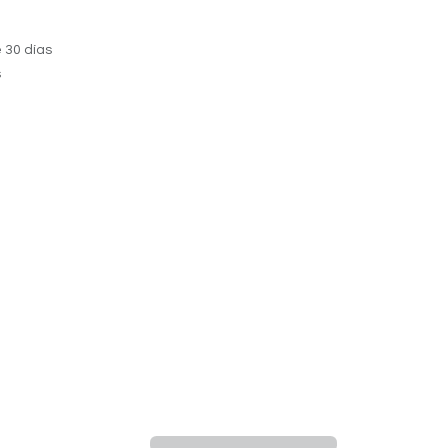
 30 días
s